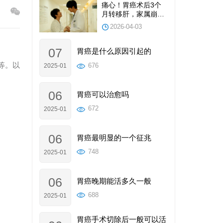
痛心！胃癌术后3个
月转移肝，家属崩溃
自责：当初不该做手
2026-04-03
术？｜陆志宏理事长
谈康复
07
胃癌是什么原因引起的
等。以
676
2025-01
06
胃癌可以治愈吗
672
2025-01
06
胃癌最明显的一个征兆
748
2025-01
06
胃癌晚期能活多久一般
688
2025-01
胃癌手术切除后一般可以活