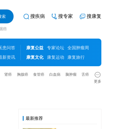
搜疾病
搜专家
搜康复
鼻咽癌
医患问答
康复公益
专家论坛
全国肿瘤周
最新资讯
康复文化
康复运动
康复旅行
肾癌
胸腺癌
食管癌
白血病
脑肿瘤
舌癌
更多
最新推荐