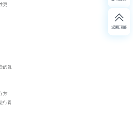
性更
返回顶部
癌的复
疗方
进行胃