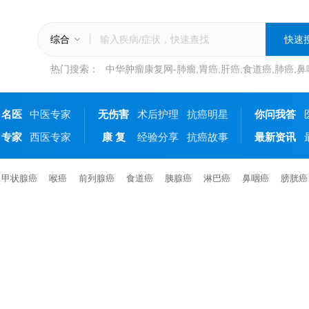
综合
热门搜索：
中华肿瘤康复网-肺瘤,胃癌,肝癌,食道癌,肺癌,
名医
中医专家
无伤害
术后护理
抗癌明星
你问我答
专家
西医专家
康 复
经验分享
抗癌故事
最新资讯
甲状腺癌
喉癌
前列腺癌
食道癌
胰腺癌
淋巴癌
鼻咽癌
膀胱癌