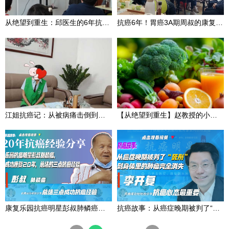
从绝望到重生：邱医生的6年抗癌康复路，原来晚期肺癌也能康复！她的秘诀就在这里
抗癌6年！胃癌3A期周叔的康复自述：3个“相信”，把绝境走成坦途
江姐抗癌记：从被病痛击倒到成为生命之光的逆袭之路
【从绝望到重生】赵教授的小细胞肺癌抗争记，教你如何科学抗癌
康复乐园抗癌明星彭叔肺鳞癌，成功康复20年
抗癌故事：从癌症晚期被判了“死刑”，到身体里的肿瘤完全消失