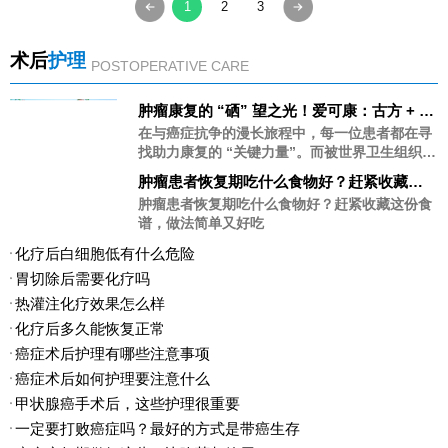
1
2
3
术后
护理
POSTOPERATIVE CARE
肿瘤康复的 “硒” 望之光！爱可康：古方 + 科
技，让补硒更高效安全
在与癌症抗争的漫长旅程中，每一位患者都在寻
找助力康复的 “关键力量”。而被世界卫生组织誉
为 “生命的火种”“抗癌之王” 的硒元素，正是这
肿瘤患者恢复期吃什么食物好？赶紧收藏这
份力量中不可或缺的核心 —— 它能增强免疫、
份食谱，做法简单又好吃
肿瘤患者恢复期吃什么食物好？赶紧收藏这份食
减轻治疗副作用、降低复发风险，早已被写入初
谱，做法简单又好吃
中《化学》教科书和高等院校医药教材。今天为
大家推荐一款专为肿瘤患者研发的营养支持产品
化疗后白细胞低有什么危险
—— 爱可康硒酶多肽人参灵芝复合发酵饮品，用
胃切除后需要化疗吗
科学营养为康复之路保驾护航！
热灌注化疗效果怎么样
化疗后多久能恢复正常
癌症术后护理有哪些注意事项
癌症术后如何护理要注意什么
甲状腺癌手术后，这些护理很重要
一定要打败癌症吗？最好的方式是带癌生存