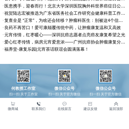
堂-康复乐园创始人、广州抗癌协
方向展开深度研讨，深圳市健康
医患携手，迎春而行！北京大学深圳医院胸外科世界癌症日公益行圆满举办
会肿瘤康复分会主委陆志宏先
管理协会副会长、资深肿瘤康复
祝贺陆志宏被推选为广东省医务社会工作研究会健康科普工作分会副主委
生，受邀担任大会主持人，以专
专家陆志宏教授应邀出席并担任
复查全是 “正常”，为啥还会转移？肿瘤科医生：别被这4个信号漏网！
业素养串联全场，为学术交流注
重要环节主持人，
入温度与力量，助力大会圆满落
良药不再苦口！爱可康颠覆传统中药，让肿瘤康复温和又高效
幕。
元宵传情，红枣暖心——深圳抗癌志愿者点亮癌友康复希望之光
爱心红枣传情，病房元宵爱意浓——广州抗癌协会肿瘤康复分会志愿者照亮康复之路
福养堂-康复乐园|元宵茶话联谊会圆满落幕！
广州抗癌协会肿瘤康复分会年会暨广东康复乐园26周年庆圆满落幕
康复征程 逐梦前行|广州抗癌协会肿瘤康复分会年会暨广东康复乐园26周年庆典邀请函
何教授工作室
微信公众号
微信公众号
扫一扫 关于工作室
扫一扫 关于官方微信
扫一扫 关于官方微信
微商城
联系我们
在线留言
建议反馈
返回顶部
首页
最新资讯
名医专家
抗癌明星
术后护理
抗癌故事
关于我们