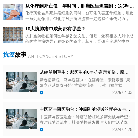
日膳食营养素之一的微量元素，正凭借其独特的生理作用，成
从化疗到死亡仅一年时间，肿瘤医生坦言到：这5种情况不用化疗
为肿瘤全周期康复中不可或缺的 “辅助伙伴”。 很多患者及家属
都曾有过困惑：肿瘤患者为什么需要补硒？放化疗期间补硒会
化疗药物在杀死肿瘤细胞的同时，也可能伤害正常细胞，引发
不会影响疗效？不同阶段该补多少剂量？补硒多久能看到效
一系列副作用。但化疗对肿瘤细胞有一定选择性杀伤能力，且
果？ 带着这些关键问题，我们整理了肿瘤患者科学补硒 9
药物是间歇性给药，为正常细胞预留了恢复时间。因此，化疗
10大抗肿瘤中成药都有哪些？
问，结合现代医学研究与临床实践，从补硒原理、阶段策略、
本身利大于弊。对于是否接受化疗，建议患者与经验丰富的化
剂量把控、效果判断等维度，全方位拆解补硒核心要点，助力
疗医生充分沟通，制定适合自己的化疗方案。
​抗肿瘤药物在如何医学界备受关注。但是，还有很多人对中成
科学康复、少走弯路。
药的抗肿瘤效果存在怀疑的态度。其实，经研究发现的中成药
已经广泛应用在抗肿瘤治疗中，并且发挥着举足轻重的作用。
些文，我们将为大家介绍常见的10大抗肿瘤中成药。
抗癌
故事
ANTI-CANCER STORY
从绝望到重生：邱医生的6年抗癌康复路，原来晚期肺癌也能康复！她的秘诀就在这里
新春启新程，马年送福来！在福养堂 - 康复乐园 “康
复之路从新春开始” 抗癌交流会上，佛山福养堂 - 康
复乐园抗癌勇士邱姐 —— 一位肺癌 4 期转骨、成功
2026-04-03
康复 6 年的抗癌榜样，为各位病友送上了最真挚的
马年祝福：愿大家身体健康、事事如意，更愿大家马
上健康、马上康复、马上成功，新的一年收获满满的
中医药与西医融合：肿瘤防治领域的新突破与希望
福气与希望！同时邱姐也诚挚邀请大家为佛山康复乐
中医药与西医融合：肿瘤防治领域的新突破与希望！
园的慢病调理工作多提宝贵建议，让乐园的康复服务
在时代的洪流中，社会的快速发展与人们生活节奏的
更贴合病友们的需求。
加快，使得肿瘤成为了威胁我国民众健康的沉重枷
2024-04-25
锁。然而，在社会各界的共同努力下，我国肿瘤防治