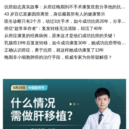
工作正稳步前行，取得了显著进展。
抗癌励志真实故事：从癌症晚期到不手术康复痊愈分享他的抗癌“秘密”
肺癌转肾上腺，从半年生存期到康复14年，她是如何做到的？
43 岁百亿富豪因癌离世，身后藏着所有人的健康警示
肺癌转肾上腺，从半年生存期到康复14年，她是如何
做到的？​深圳康复乐园抗癌明星洪阿姨抗癌经验分
医生诊断只有2个月，动过3次手术，如今成功抗癌20年，分享他成功抗癌的经历与经验
享：我是一位深圳市癌症康复会的会员，已经在康复
2024-04-25
癌症“超常幸存者”：复发转移无法清除，却活了40年
乐园度过了14个年头。这14年，我经历了手术、放
从癌症康复的经典病例，原来这才是他们成功抗癌的关键！
化疗，也见证了身体的逐渐康复。记得当年在医院，
我被确诊为肺腺癌。
乳腺癌19年后复发转移，如今成功康复30年，她成功抗癌带给我们什么？
正确认识癌症，勇于抗癌，就这样她成功康复了13年
晚期非小细胞肺癌的治疗手段，权威专家为你答疑解惑？