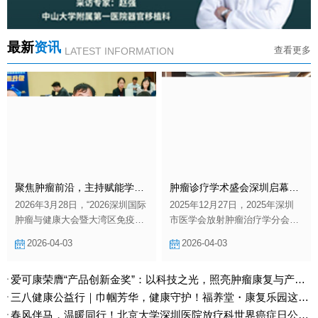
最新
资讯
查看更多
LATEST INFORMATION
聚焦肿瘤前沿，主持赋能学术｜陆志宏理事长受邀请参加并主持2026深圳国际肿瘤与健康大会圆满落幕
肿瘤诊疗学术盛会深圳启幕，陆志宏教授主持共探行业发展新路径
2026年3月28日，“2026深圳国际
2025年12月27日，2025年深圳
肿瘤与健康大会暨大湾区免疫代
市医学会放射肿瘤治疗学分会学
谢与肿瘤创新治疗大会”在深圳市
术年会暨深圳市健康管理协会肿
2026-04-03
2026-04-03
资本市场学院隆重举行。作为聚
瘤健康管理专业委员会年会在大
焦免疫代谢与肿瘤治疗前沿领域
中华希尔顿酒店盛大召开。本次
爱可康荣膺“产品创新金奖”：以科技之光，照亮肿瘤康复与产业未来
的高层次学术盛会，本次大会汇
大会集结国内肿瘤诊疗领域顶尖
聚国内外顶尖力量，而深圳市抗
力量，聚焦放射肿瘤治疗技术创
三八健康公益行｜巾帼芳华，健康守护！福养堂・康复乐园这场女性健康之约温暖落幕
癌协会癌症康复会理事长、福养
新、肿瘤健康管理规范化等核心
春风伴马，温暖同行！北京大学深圳医院放疗科世界癌症日公益行圆满落幕