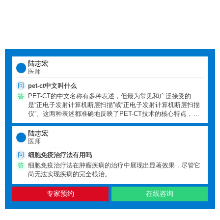
陆志宏
医师
问
pet-ct中文叫什么
答
PET-CT的中文名称有多种表述，但最为常见和广泛接受的
是“正电子发射计算机断层扫描”或“正电子发射计算机断层扫描
仪”。这两种表述都准确地反映了PET-CT技术的核心特点，即
将正电子发射断层扫描（PET）与计算机断层扫描（CT）两种
技术有机结合在一起，形成一种新型的影像检查设备。
陆志宏
医师
问
细胞免疫治疗法有用吗
答
细胞免疫治疗法​在肿瘤疾病的治疗中展现出显著效果，尽管它
尚无法实现疾病的完全根治。
专家预约
在线咨询