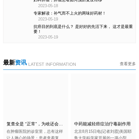
2023-05-18
专家解读：补气而不上火的两味好药材！
2023-05-19
抗癌目的到底是什么？ 是好好的先活下来， 这才是最重
要！
2023-05-19
最新
资讯
查看更多
LATEST INFORMATION
复查全是 “正常”，为啥还会转移？肿瘤科医生：别被这4个信号漏网！
中药能减轻癌症治疗毒副作用
在肿瘤医院的诊室里，总有这样
北京8月15日电(记者刘霞)美国耶
让人揪心的场景：患者拿着复查
鲁大学科学家开展的一项小型试