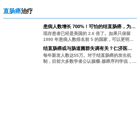
直肠癌
治疗
患病人数增长 700%！可怕的结直肠癌，为什
么最爱中国人？
现存患者已经是美国的 2.6 倍了。如果只保留
1990 年患病人数排名前 5 的国家，可以更明显
地看出，30 年间，其他高发国的患者数量平稳
结直肠癌或与肠道菌群失调有关？仁济医院
增长，而中国，「一飞冲天」。在结直肠癌激增
消化科发布最新研究成果
每年新发人数达55万。对于结直肠癌的发生机
的背后，过去 30 年，发生了什么？
制，目前大多数学者公认腺瘤-腺癌序列学说，约
85%的散发型结直肠癌是由腺瘤进展而来。结肠
镜检查广泛用于人群筛查和监测，是结直肠癌和
腺瘤诊断的金标准。