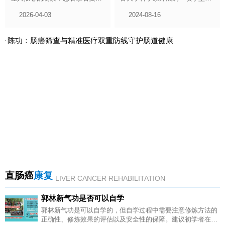
单，眼睛死死盯着 “未见明显异
验结果表明，以中国古代中草药
2026-04-03
2024-08-16
常” 的结论，长舒一口气；可没
为基础的实验药物YIV-906有助
过多久，又因新的不适就诊，被
缓解化疗和放疗给癌症患者带来
陈功：肠癌筛查与精准医疗双重防线守护肠道健康
告知癌细胞已悄然转移。
的毒副作用。24名患者服用YIV-
906后，直肠癌​疗法造成的胃肠
道副作用更小。相关论文发表于
新一期《胃肠道肿瘤学》杂志。
直肠癌
康复
LIVER CANCER REHABILITATION
郭林新气功是否可以自学
郭林新气功是可以自学的，但自学过程中需要注意修炼方法的
正确性、修炼效果的评估以及安全性的保障。建议初学者在自