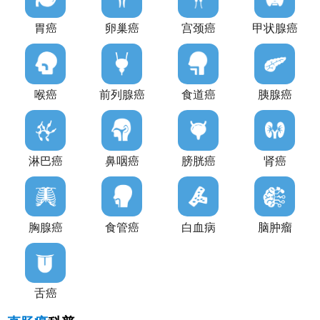
胃癌
卵巢癌
宫颈癌
甲状腺癌
喉癌
前列腺癌
食道癌
胰腺癌
淋巴癌
鼻咽癌
膀胱癌
肾癌
肠肿瘤和息肉傻傻分不清？这篇“肠肿瘤和息肉的区别”帮你读懂肠镜报告
肠肿瘤和息肉傻傻分不清？这篇“肠肿瘤和息肉的区
别”帮你读懂肠镜报告！肠镜检查是发现肠道疾病的
胸腺癌
食管癌
白血病
脑肿瘤
重要手段，但报告中常出现的“肠肿瘤”和“息肉”却让
2024-04-19
很多人犯了难：这两种东西到底有什么区别？它们与
肠癌又有什么关系？今天就来为你一一解答！
肠肿瘤手术后注意事项：这12个你不得不知！
舌癌
肠肿瘤手术后注意事项：这12个你不得不知！肠肿瘤
手术是治疗肠肿瘤的重要手段，但手术后如何护理也