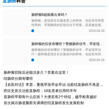
直肠癌
科普
是至关重要的。为了帮助患者顺利康复，并降低复发
2024-04-19
风险，中华肿瘤康复网本文总结了以下肠肿瘤手术后
注意事项：
肠肿瘤B超能看出来吗？
肠肿瘤，是指发生在肠道壁上的肿块，包括良性和恶
性两种。早期肠癌的症状往往不明显，容易被忽视。
因此，早期发现肠肿瘤至关重要。B超，是一种常用
2024-04-19
的腹部影像学检查手段，具有无创、安全、费用低等
优点。那么，肠肿瘤B超能看出来吗？
肠肿瘤的症状有哪些？警惕肠癌信号，早发现早治疗！
肠肿瘤的症状有哪些？警惕肠癌信号，早发现早治
疗！肠肿瘤是指生长在肠道内的肿块，包括良性和恶
性两种。其中，恶性肠肿瘤也就是我们常说的肠癌，
2024-04-18
是消化道最常见的恶性肿瘤之一，严重威胁人体健
康。肠肿瘤的早期症状往往比较隐匿，容易被忽视。
肠肿瘤切除后还能活多久？答案在这里！
结肠癌分期有哪些
【名医对话】李震：重视早筛早诊早治 治愈结直肠癌不再是奢望
癌症史首次治愈直肠癌：18名患者仅用药半年
直肠癌早期有什么症状？大便若有2个特征，越早检查越好
首次揭示肠道菌群失调调控结直肠癌发生发展机制