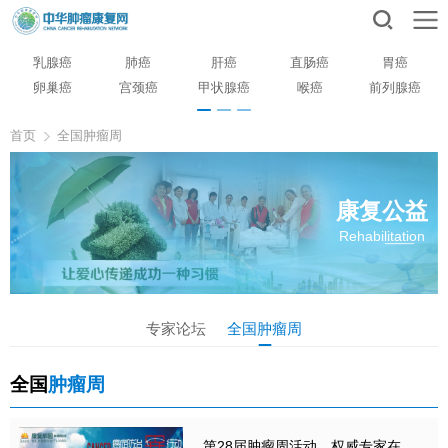
乳腺癌
肺癌
肝癌
直肠癌
胃癌
卵巢癌
宫颈癌
甲状腺癌
喉癌
前列腺癌
首页
全国肿瘤周
康复公益
Rehabilitation
专家论坛
全国肿瘤周
全国
肿瘤周
第28届肿瘤周活动，权威专家在线公益讲座与义诊活动精彩回放