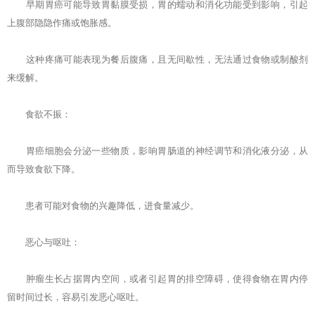
早期胃癌可能导致胃黏膜受损，胃的蠕动和消化功能受到影响，引起
上腹部隐隐作痛或饱胀感。
这种疼痛可能表现为餐后腹痛，且无间歇性，无法通过食物或制酸剂
来缓解。
食欲不振：
胃癌细胞会分泌一些物质，影响胃肠道的神经调节和消化液分泌，从
而导致食欲下降。
患者可能对食物的兴趣降低，进食量减少。
恶心与呕吐：
肿瘤生长占据胃内空间，或者引起胃的排空障碍，使得食物在胃内停
留时间过长，容易引发恶心呕吐。